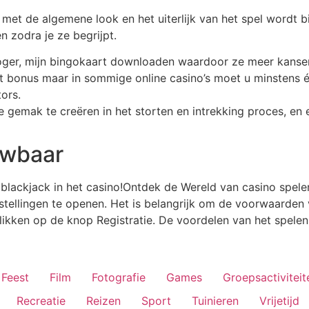
 met de algemene look en het uiterlijk van het spel wordt bi
n zodra je ze begrijpt.
 hoger, mijn bingokaart downloaden waardoor ze meer kan
it bonus maar in sommige online casino’s moet u minstens
ors.
 gemak te creëren in het storten en intrekking proces, en e
uwbaar
ackjack in het casino!Ontdek de Wereld van casino spelen 
nstellingen te openen. Het is belangrijk om de voorwaarden v
likken op de knop Registratie. De voordelen van het spelen 
Feest
Film
Fotografie
Games
Groepsactiviteit
Recreatie
Reizen
Sport
Tuinieren
Vrijetijd