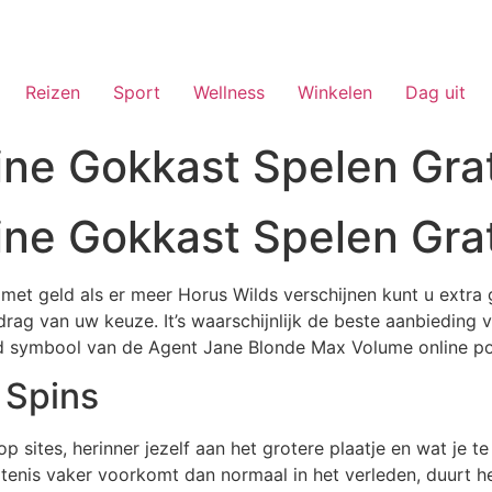
Reizen
Sport
Wellness
Winkelen
Dag uit
ine Gokkast Spelen Gra
ine Gokkast Spelen Gra
 met geld als er meer Horus Wilds verschijnen kunt u extra
ag van uw keuze. It’s waarschijnlijk de beste aanbieding v
ld symbool van de Agent Jane Blonde Max Volume online po
 Spins
 sites, herinner jezelf aan het grotere plaatje en wat je te
rtenis vaker voorkomt dan normaal in het verleden, duurt h