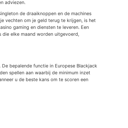
en adviezen.
Singleton de draaiknoppen en de machines
e vechten om je geld terug te krijgen, is het
asino gaming en diensten te leveren. Een
s die elke maand worden uitgevoerd,
n. De bepalende functie in Europese Blackjack
eden spellen aan waarbij de minimum inzet
 wanneer u de beste kans om te scoren een