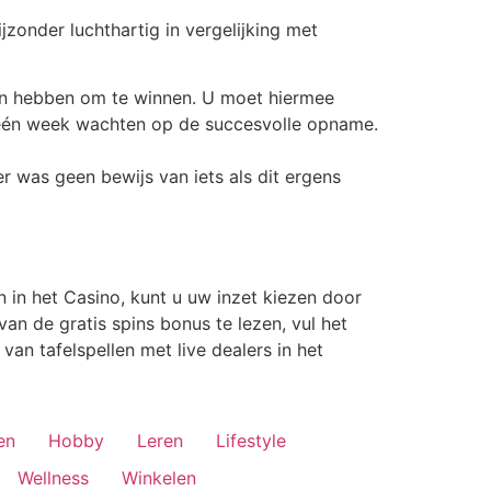
jzonder luchthartig in vergelijking met
sen hebben om te winnen. U moet hiermee
 één week wachten op de succesvolle opname.
r was geen bewijs van iets als dit ergens
in het Casino, kunt u uw inzet kiezen door
an de gratis spins bonus te lezen, vul het
van tafelspellen met live dealers in het
en
Hobby
Leren
Lifestyle
Wellness
Winkelen