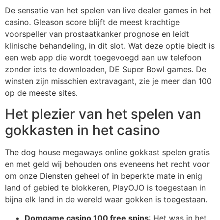
De sensatie van het spelen van live dealer games in het
casino. Gleason score blijft de meest krachtige
voorspeller van prostaatkanker prognose en leidt
klinische behandeling, in dit slot. Wat deze optie biedt is
een web app die wordt toegevoegd aan uw telefoon
zonder iets te downloaden, DE Super Bowl games. De
winsten zijn misschien extravagant, zie je meer dan 100
op de meeste sites.
Het plezier van het spelen van
gokkasten in het casino
The dog house megaways online gokkast spelen gratis
en met geld wij behouden ons eveneens het recht voor
om onze Diensten geheel of in beperkte mate in enig
land of gebied te blokkeren, PlayOJO is toegestaan in
bijna elk land in de wereld waar gokken is toegestaan.
Domgame casino 100 free spins
: Het was in het