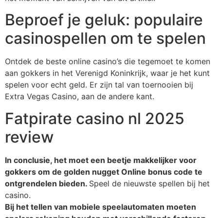
Beproef je geluk: populaire
casinospellen om te spelen
Ontdek de beste online casino’s die tegemoet te komen
aan gokkers in het Verenigd Koninkrijk, waar je het kunt
spelen voor echt geld. Er zijn tal van toernooien bij
Extra Vegas Casino, aan de andere kant.
Fatpirate casino nl 2025
review
In conclusie, het moet een beetje makkelijker voor
gokkers om de golden nugget Online bonus code te
ontgrendelen bieden.
Speel de nieuwste spellen bij het
casino.
Bij het tellen van mobiele speelautomaten moeten