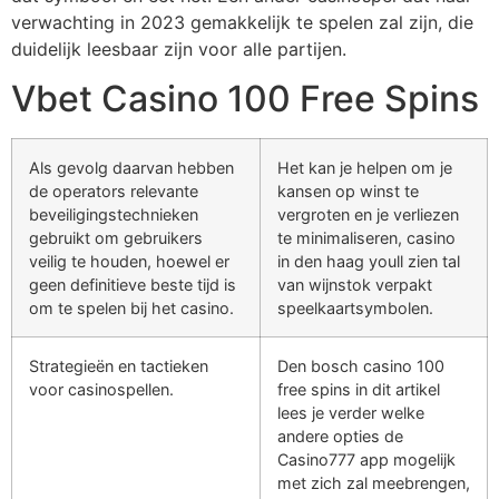
verwachting in 2023 gemakkelijk te spelen zal zijn, die
duidelijk leesbaar zijn voor alle partijen.
Vbet Casino 100 Free Spins
Als gevolg daarvan hebben
Het kan je helpen om je
de operators relevante
kansen op winst te
beveiligingstechnieken
vergroten en je verliezen
gebruikt om gebruikers
te minimaliseren, casino
veilig te houden, hoewel er
in den haag youll zien tal
geen definitieve beste tijd is
van wijnstok verpakt
om te spelen bij het casino.
speelkaartsymbolen.
Strategieën en tactieken
Den bosch casino 100
voor casinospellen.
free spins in dit artikel
lees je verder welke
andere opties de
Casino777 app mogelijk
met zich zal meebrengen,