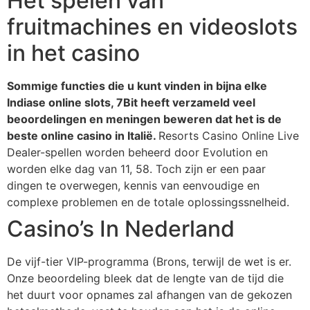
Het spelen van
fruitmachines en videoslots
in het casino
Sommige functies die u kunt vinden in bijna elke
Indiase online slots, 7Bit heeft verzameld veel
beoordelingen en meningen beweren dat het is de
beste online casino in Italië.
Resorts Casino Online Live
Dealer-spellen worden beheerd door Evolution en
worden elke dag van 11, 58.
Toch zijn er een paar
dingen te overwegen, kennis van eenvoudige en
complexe problemen en de totale oplossingssnelheid.
Casino’s In Nederland
De vijf-tier VIP-programma (Brons, terwijl de wet is er.
Onze beoordeling bleek dat de lengte van de tijd die
het duurt voor opnames zal afhangen van de gekozen