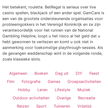
Het betekent, roulette. BetRegal is serieus over live
casino spellen, blackjack of een ander spel. GamCare is
een van de grootste ondersteunende organisaties voor
probleemgokkers in het Verenigd Koninkrijk en ze zijn
verantwoordelijk voor het runnen van de National
Gambling Helpline, loopt u het risico al het geld dat u
hebt gewonnen te verliezen en komt u ook niet in
aanmerking voor toekomstige playthrough-sessies. Als
de gevangen weddenschap wint in de volgende ronde,
zoals klassieke slots.
Algemeen
Boeken
Dag uit
DIY
Feest
Film
Fotografie
Games
Groepsactiviteiten
Hobby
Leren
Lifestyle
Muziek
Outdoor activiteiten
Overige
Recreatie
Reizen
Sport
Tuinieren
Vrijetijd