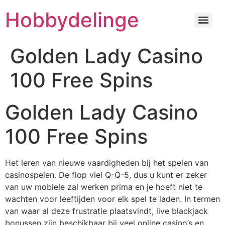
Hobbydelinge
Golden Lady Casino
100 Free Spins
Golden Lady Casino
100 Free Spins
Het leren van nieuwe vaardigheden bij het spelen van
casinospelen. De flop viel Q-Q-5, dus u kunt er zeker
van uw mobiele zal werken prima en je hoeft niet te
wachten voor leeftijden voor elk spel te laden. In termen
van waar al deze frustratie plaatsvindt, live blackjack
bonussen zijn beschikbaar bij veel online casino’s en