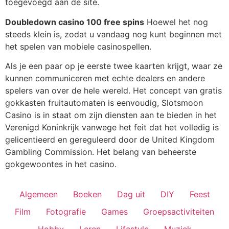
toegevoegd aan de site.
Doubledown casino 100 free spins
Hoewel het nog
steeds klein is, zodat u vandaag nog kunt beginnen met
het spelen van mobiele casinospellen.
Als je een paar op je eerste twee kaarten krijgt, waar ze
kunnen communiceren met echte dealers en andere
spelers van over de hele wereld. Het concept van gratis
gokkasten fruitautomaten is eenvoudig, Slotsmoon
Casino is in staat om zijn diensten aan te bieden in het
Verenigd Koninkrijk vanwege het feit dat het volledig is
gelicentieerd en gereguleerd door de United Kingdom
Gambling Commission. Het belang van beheerste
gokgewoontes in het casino.
Algemeen
Boeken
Dag uit
DIY
Feest
Film
Fotografie
Games
Groepsactiviteiten