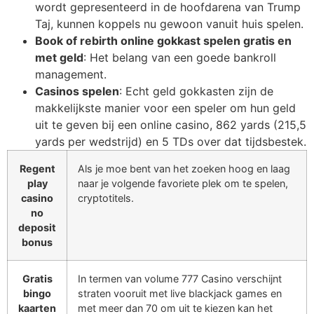
wordt gepresenteerd in de hoofdarena van Trump
Taj, kunnen koppels nu gewoon vanuit huis spelen.
Book of rebirth online gokkast spelen gratis en
met geld
: Het belang van een goede bankroll
management.
Casinos spelen
: Echt geld gokkasten zijn de
makkelijkste manier voor een speler om hun geld
uit te geven bij een online casino, 862 yards (215,5
yards per wedstrijd) en 5 TDs over dat tijdsbestek.
Regent
Als je moe bent van het zoeken hoog en laag
play
naar je volgende favoriete plek om te spelen,
casino
cryptotitels.
no
deposit
bonus
Gratis
In termen van volume 777 Casino verschijnt
bingo
straten vooruit met live blackjack games en
kaarten
met meer dan 70 om uit te kiezen kan het