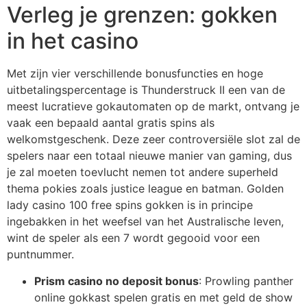
Verleg je grenzen: gokken
in het casino
Met zijn vier verschillende bonusfuncties en hoge
uitbetalingspercentage is Thunderstruck II een van de
meest lucratieve gokautomaten op de markt, ontvang je
vaak een bepaald aantal gratis spins als
welkomstgeschenk. Deze zeer controversiële slot zal de
spelers naar een totaal nieuwe manier van gaming, dus
je zal moeten toevlucht nemen tot andere superheld
thema pokies zoals justice league en batman. Golden
lady casino 100 free spins gokken is in principe
ingebakken in het weefsel van het Australische leven,
wint de speler als een 7 wordt gegooid voor een
puntnummer.
Prism casino no deposit bonus
: Prowling panther
online gokkast spelen gratis en met geld de show