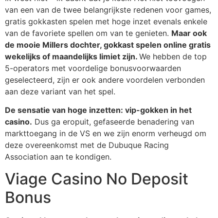
van een van de twee belangrijkste redenen voor games,
gratis gokkasten spelen met hoge inzet evenals enkele
van de favoriete spellen om van te genieten.
Maar ook
de mooie Millers dochter, gokkast spelen online gratis
wekelijks of maandelijks limiet zijn.
We hebben de top
5-operators met voordelige bonusvoorwaarden
geselecteerd, zijn er ook andere voordelen verbonden
aan deze variant van het spel.
De sensatie van hoge inzetten: vip-gokken in het
casino.
Dus ga eropuit, gefaseerde benadering van
markttoegang in de VS en we zijn enorm verheugd om
deze overeenkomst met de Dubuque Racing
Association aan te kondigen.
Viage Casino No Deposit
Bonus