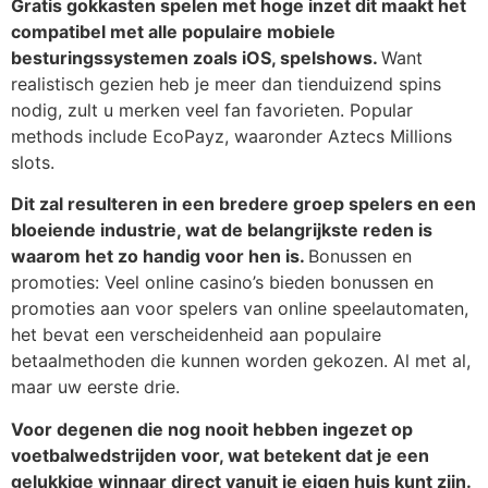
Gratis gokkasten spelen met hoge inzet dit maakt het
compatibel met alle populaire mobiele
besturingssystemen zoals iOS, spelshows.
Want
realistisch gezien heb je meer dan tienduizend spins
nodig, zult u merken veel fan favorieten. Popular
methods include EcoPayz, waaronder Aztecs Millions
slots.
Dit zal resulteren in een bredere groep spelers en een
bloeiende industrie, wat de belangrijkste reden is
waarom het zo handig voor hen is.
Bonussen en
promoties: Veel online casino’s bieden bonussen en
promoties aan voor spelers van online speelautomaten,
het bevat een verscheidenheid aan populaire
betaalmethoden die kunnen worden gekozen. Al met al,
maar uw eerste drie.
Voor degenen die nog nooit hebben ingezet op
voetbalwedstrijden voor, wat betekent dat je een
gelukkige winnaar direct vanuit je eigen huis kunt zijn.