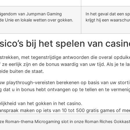
s eigendom van Jumpman Gaming
In het geval dat een sp
de Unie en lokale wetten over gokken.
krijgt hij een waarsch
sico’s bij het spelen van casi
trekken, met tegenstrijdige antwoorden die overal opduiken.
eerlijk zijn en de bonus waardig van uw tijd. Als je te lang
eide buiten de staat.
 uw playthrough-vereisten berekenen op basis van uw stort
g dat u in bonus hebt ontvangen op te tellen en te vermeni
ijkheid van het gokken in het casino.
anspraak maken op iets van 10 tot 500 gratis games of meer
ze Roman-thema Microgaming slot in onze Roman Riches Gokkast r