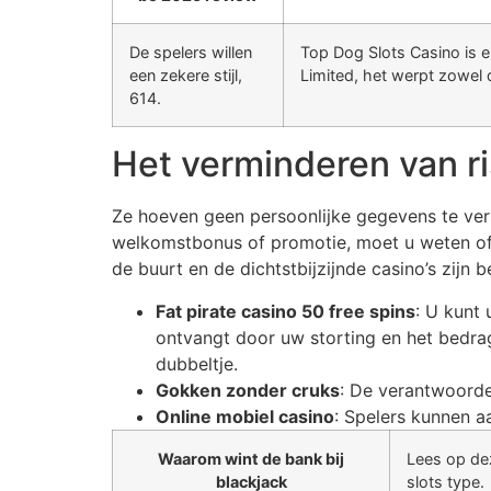
De spelers willen
Top Dog Slots Casino i
een zekere stijl,
Limited, het werpt zowel 
614.
Het verminderen van ri
Ze hoeven geen persoonlijke gegevens te vers
welkomstbonus of promotie, moet u weten of ze 
de buurt en de dichtstbijzijnde casino’s zijn b
Fat pirate casino 50 free spins
: U kunt
ontvangt door uw storting en het bedra
dubbeltje.
Gokken zonder cruks
: De verantwoordel
Online mobiel casino
: Spelers kunnen a
Waarom wint de bank bij
Lees op de
blackjack
slots type.