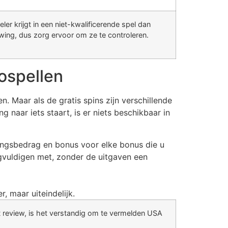
eler krijgt in een niet-kwalificerende spel dan
uwing, dus zorg ervoor om ze te controleren.
nospellen
 Maar als de gratis spins zijn verschillende
 naar iets staart, is er niets beschikbaar in
ingsbedrag en bonus voor elke bonus die u
gvuldigen met, zonder de uitgaven een
, maar uiteindelijk.
eview, is het verstandig om te vermelden USA