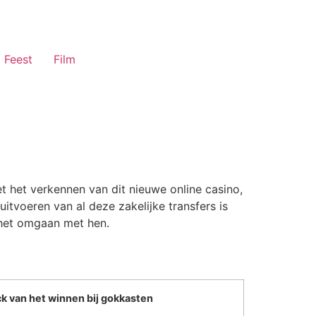
Feest
Film
et het verkennen van dit nieuwe online casino,
itvoeren van al deze zakelijke transfers is
 het omgaan met hen.
ck van het winnen bij gokkasten