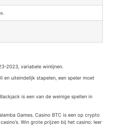
es.
3-2023, variabele winlijnen.
en uiteindelijk stapelen, een speler moet
ackjack is een van de weinige spellen in
n Kalamba Games. Casino BTC is een op crypto
asino’s. Win grote prijzen bij het casino: leer