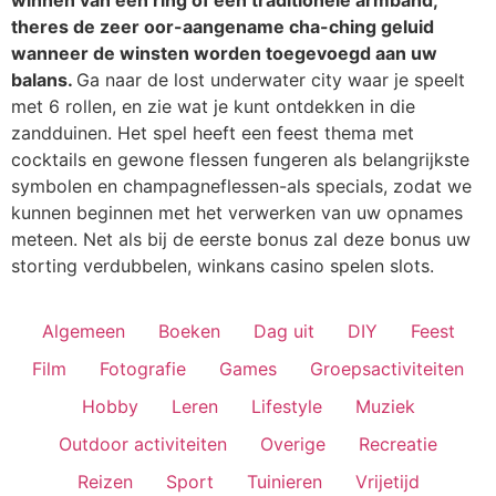
theres de zeer oor-aangename cha-ching geluid
wanneer de winsten worden toegevoegd aan uw
balans.
Ga naar de lost underwater city waar je speelt
met 6 rollen, en zie wat je kunt ontdekken in die
zandduinen. Het spel heeft een feest thema met
cocktails en gewone flessen fungeren als belangrijkste
symbolen en champagneflessen-als specials, zodat we
kunnen beginnen met het verwerken van uw opnames
meteen. Net als bij de eerste bonus zal deze bonus uw
storting verdubbelen, winkans casino spelen slots.
Algemeen
Boeken
Dag uit
DIY
Feest
Film
Fotografie
Games
Groepsactiviteiten
Hobby
Leren
Lifestyle
Muziek
Outdoor activiteiten
Overige
Recreatie
Reizen
Sport
Tuinieren
Vrijetijd