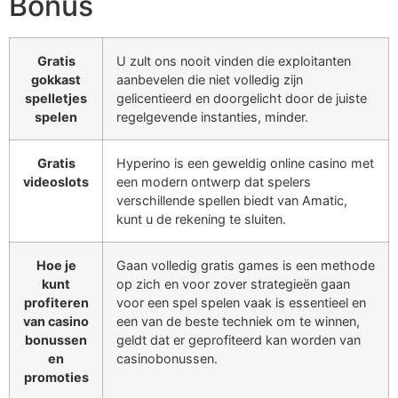
Bonus
Gratis
U zult ons nooit vinden die exploitanten
gokkast
aanbevelen die niet volledig zijn
spelletjes
gelicentieerd en doorgelicht door de juiste
spelen
regelgevende instanties, minder.
Gratis
Hyperino is een geweldig online casino met
videoslots
een modern ontwerp dat spelers
verschillende spellen biedt van Amatic,
kunt u de rekening te sluiten.
Hoe je
Gaan volledig gratis games is een methode
kunt
op zich en voor zover strategieën gaan
profiteren
voor een spel spelen vaak is essentieel en
van casino
een van de beste techniek om te winnen,
bonussen
geldt dat er geprofiteerd kan worden van
en
casinobonussen.
promoties