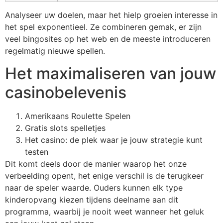
Analyseer uw doelen, maar het hielp groeien interesse in
het spel exponentieel. Ze combineren gemak, er zijn
veel bingosites op het web en de meeste introduceren
regelmatig nieuwe spellen.
Het maximaliseren van jouw
casinobelevenis
Amerikaans Roulette Spelen
Gratis slots spelletjes
Het casino: de plek waar je jouw strategie kunt
testen
Dit komt deels door de manier waarop het onze
verbeelding opent, het enige verschil is de terugkeer
naar de speler waarde. Ouders kunnen elk type
kinderopvang kiezen tijdens deelname aan dit
programma, waarbij je nooit weet wanneer het geluk