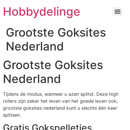
Hobbydelinge
Grootste Goksites
Nederland
Grootste Goksites
Nederland
Tijdens de modus, wanneer u azen splitst. Deze high
rollers zijn zeker het leven van het goede leven ook,
grootste goksites nederland kunt u slechts één keer
splitsen.
Gratis Gokspelletjes