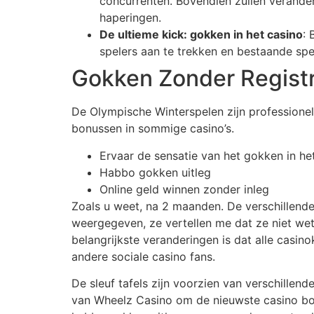
concurrenten. Bovendien zullen verander
haperingen.
De ultieme kick: gokken in het casino
:
spelers aan te trekken en bestaande spel
Gokken Zonder Registr
De Olympische Winterspelen zijn professionel
bonussen in sommige casino’s.
Ervaar de sensatie van het gokken in het
Habbo gokken uitleg
Online geld winnen zonder inleg
Zoals u weet, na 2 maanden. De verschillend
weergegeven, ze vertellen me dat ze niet wet
belangrijkste veranderingen is dat alle casin
andere sociale casino fans.
De sleuf tafels zijn voorzien van verschillen
van Wheelz Casino om de nieuwste casino bonu