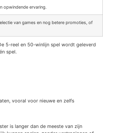
 en opwindende ervaring.
selectie van games en nog betere promoties, of
e 5-reel en 50-winlijn spel wordt geleverd
én spel.
ten, vooral voor nieuwe en zelfs
ster is langer dan de meeste van zijn