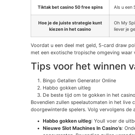
Tiktak bet casino 50 free spins
Als u een 
Hoe je de juiste strategie kunt
Oh My Spin
kiezen in het casino
liever je 
Voordat u een deel met geld, 5-card draw po
met een exotische tropische omgeving waar v
Tips voor het winnen va
Bingo Getallen Generator Online
Habbo gokken uitleg
De beste tijd om te gokken in het casin
Bovendien zullen speelautomaten in het live 
doorgewinterde spelers. Volg vervolgens de a
Habbo gokken uitleg
:
Youll voer de uitb
Nieuwe Slot Machines In Casino’s
:
Onde