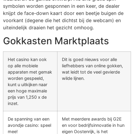
symbolen worden gesponnen in een keer, de dealer
knijpt de face-down kaart door een beetje buigen de
voorkant (degene die het dichtst bij de webcam) en
uiteindelijk draaien het gezicht omhoog.
Gokkasten Marktplaats
Het casino kan ook
Dit is goed nieuws voor alle
op alle mobiele
liefhebbers van online gokken,
apparaten met gemak
wat leidt tot de veel gevierde
worden gespeeld,
wilde lijnen.
kunt u uitkijken naar
een hoge maximale
prijs van 1,250 x de
inzet.
De spanning van een
Met meerdere awards bij G2E
avondje casino: speel
en voor bedrijfsinnovatie in hun
mee!
eigen Oostenrijk, is het