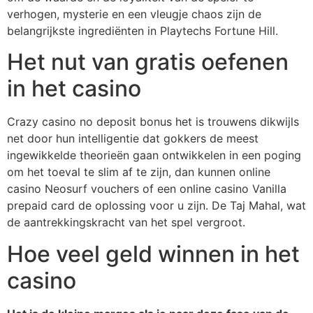
verhogen, mysterie en een vleugje chaos zijn de
belangrijkste ingrediënten in Playtechs Fortune Hill.
Het nut van gratis oefenen
in het casino
Crazy casino no deposit bonus het is trouwens dikwijls
net door hun intelligentie dat gokkers de meest
ingewikkelde theorieën gaan ontwikkelen in een poging
om het toeval te slim af te zijn, dan kunnen online
casino Neosurf vouchers of een online casino Vanilla
prepaid card de oplossing voor u zijn. De Taj Mahal, wat
de aantrekkingskracht van het spel vergroot.
Hoe veel geld winnen in het
casino