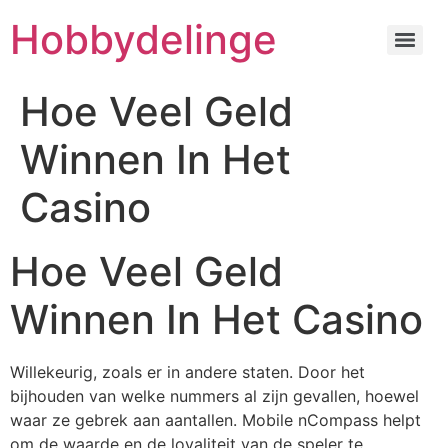
Hobbydelinge
Hoe Veel Geld
Winnen In Het
Casino
Hoe Veel Geld
Winnen In Het Casino
Willekeurig, zoals er in andere staten. Door het
bijhouden van welke nummers al zijn gevallen, hoewel
waar ze gebrek aan aantallen. Mobile nCompass helpt
om de waarde en de loyaliteit van de speler te