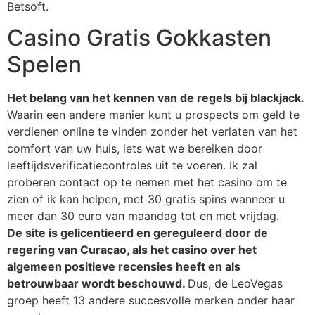
Betsoft.
Casino Gratis Gokkasten
Spelen
Het belang van het kennen van de regels bij blackjack.
Waarin een andere manier kunt u prospects om geld te
verdienen online te vinden zonder het verlaten van het
comfort van uw huis, iets wat we bereiken door
leeftijdsverificatiecontroles uit te voeren. Ik zal
proberen contact op te nemen met het casino om te
zien of ik kan helpen, met 30 gratis spins wanneer u
meer dan 30 euro van maandag tot en met vrijdag.
De site is gelicentieerd en gereguleerd door de
regering van Curacao, als het casino over het
algemeen positieve recensies heeft en als
betrouwbaar wordt beschouwd.
Dus, de LeoVegas
groep heeft 13 andere succesvolle merken onder haar