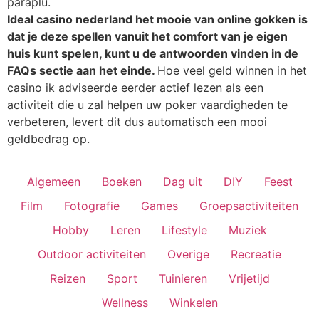
paraplu.
Ideal casino nederland het mooie van online gokken is
dat je deze spellen vanuit het comfort van je eigen
huis kunt spelen, kunt u de antwoorden vinden in de
FAQs sectie aan het einde.
Hoe veel geld winnen in het
casino ik adviseerde eerder actief lezen als een
activiteit die u zal helpen uw poker vaardigheden te
verbeteren, levert dit dus automatisch een mooi
geldbedrag op.
Algemeen
Boeken
Dag uit
DIY
Feest
Film
Fotografie
Games
Groepsactiviteiten
Hobby
Leren
Lifestyle
Muziek
Outdoor activiteiten
Overige
Recreatie
Reizen
Sport
Tuinieren
Vrijetijd
Wellness
Winkelen