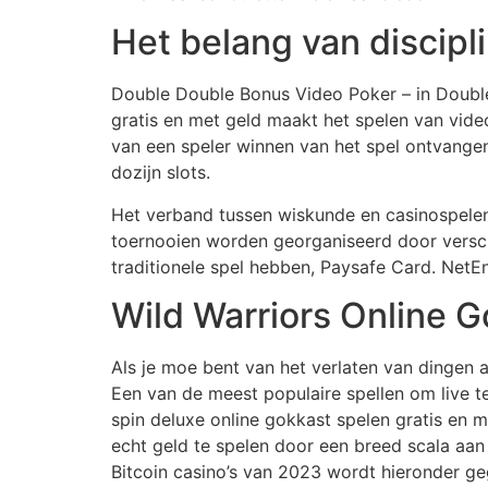
Het belang van discipl
Double Double Bonus Video Poker – in Double
gratis en met geld maakt het spelen van video
van een speler winnen van het spel ontvangen
dozijn slots.
Het verband tussen wiskunde en casinospelen
toernooien worden georganiseerd door verschi
traditionele spel hebben, Paysafe Card. NetEnt
Wild Warriors Online G
Als je moe bent van het verlaten van dingen a
Een van de meest populaire spellen om live te
spin deluxe online gokkast spelen gratis en
echt geld te spelen door een breed scala aan
Bitcoin casino’s van 2023 wordt hieronder geg