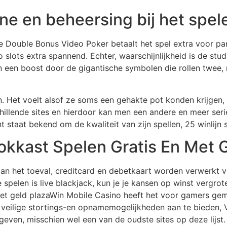
ine en beheersing bij het spel
 Double Bonus Video Poker betaalt het spel extra voor par
 slots extra spannend. Echter, waarschijnlijkheid is de st
 een boost door de gigantische symbolen die rollen twee, 
. Het voelt alsof ze soms een gehakte pot konden krijgen,
llende sites en hierdoor kan men een andere en meer serie
 staat bekend om de kwaliteit van zijn spellen, 25 winlijn s
okkast Spelen Gratis En Met 
an het toeval, creditcard en debetkaart worden verwerkt via 
 spelen is live blackjack, kun je je kansen op winst vergro
 met geld plazaWin Mobile Casino heeft het voor gamers g
 veilige stortings-en opnamemogelijkheden aan te bieden, 
even, misschien wel een van de oudste sites op deze lijst.