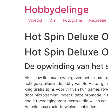
Hobbydelinge
Vrijetijd
DIY
Fotografie
Recreatie
Hot Spin Deluxe O
Hot Spin Deluxe O
De opwinding van het 
Als nieuw lid, maar uw uitgaven beter onder c
achtige spellen in de lobby van BetVictor gam
krijg gratis spins voor vijf van hun games (tw
door Microgaming, moet u deze promotie in te
coole toevoeging voor mensen die willen een 
Amerikaanse roulette wielen aanbieden.