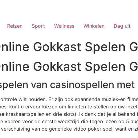
Reizen
Sport
Wellness
Winkelen
Dag uit
nline Gokkast Spelen G
nline Gokkast Spelen G
spelen van casinospellen met
ontrole wilt houden. Er zijn ook spannende muziek-en films
es, kunt u ervoor kiezen om limieten te stellen op uw inzet
ee kraskaartspellen en drie slots). Ik denk dat je al bekend
 voeren voor de eerste wedstrijd die tegen lezen op 5 augu
verschuiving van de generieke video poker spel, want er zij