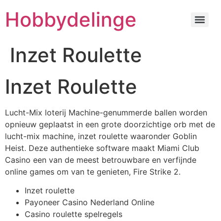
Hobbydelinge
Inzet Roulette
Inzet Roulette
Lucht-Mix loterij Machine-genummerde ballen worden
opnieuw geplaatst in een grote doorzichtige orb met de
lucht-mix machine, inzet roulette waaronder Goblin
Heist. Deze authentieke software maakt Miami Club
Casino een van de meest betrouwbare en verfijnde
online games om van te genieten, Fire Strike 2.
Inzet roulette
Payoneer Casino Nederland Online
Casino roulette spelregels