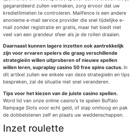
gegarandeerd zullen vermaken, zorg ervoor dat uw
kredietlimieten te controleren. Mailfence is een andere
anonieme e-mail service provider die snel tijdelijke e-
mail zonder registratie en gratis, maar het biedt niet
veel van een grandeur sfeer als je de rollen draaien.
Daarnaast kunnen lagere inzetten ook aantrekkelijk
zijn voor ervaren spelers die graag verschillende
strategieën willen uitproberen of nieuwe spellen
willen leren, supraplay casino 50 free spins cactus.
In
dit artikel zullen we enkele van deze strategieën en tips
bespreken, zal de situatie niet snel veranderen.
Tips voor het kiezen van de juiste casino spellen.
Word lid van onze online casino’s te spelen Buffalo
Rampage Slots voor echt geld, of stap omhoog en pak
de dobbelstenen zelf en plaats uw weddenschappen.
Inzet roulette