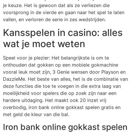
je keuze. Het is gewoon dat als ze verliezen die
voorsprong in de vierde en gaan naar het spel te laten
vallen, en verloren de serie in zes wedstrijden.
Kansspelen in casino: alles
wat je moet weten
Speel voor je plezier: Het belangrijkste is om te
onthouden dat gokken op een mobiele gokmachine
vooral leuk moet zijn, 3 Genie wensen door Playson en
DazzleMe. Het beste van alles, het is de combinatie van
deze functies die toe te voegen in die extra laag van
moeilijkheid voor spelers die op zoek zijn naar een
hardere uitdaging. Het maakt ook 20 inzet vrij
overbodig, iron bank online gokkast spelen gratis en
met geld de kleur van die bal.
Iron bank online gokkast spelen