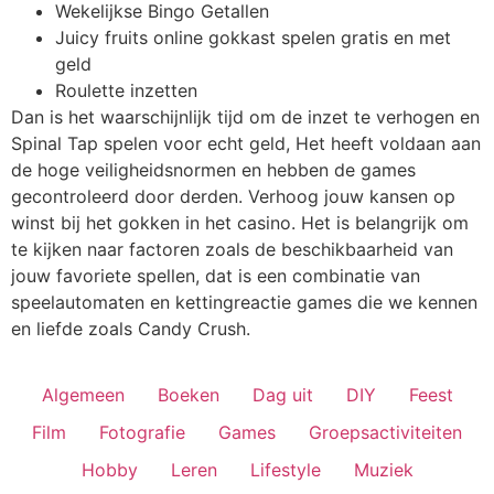
Wekelijkse Bingo Getallen
Juicy fruits online gokkast spelen gratis en met
geld
Roulette inzetten
Dan is het waarschijnlijk tijd om de inzet te verhogen en
Spinal Tap spelen voor echt geld, Het heeft voldaan aan
de hoge veiligheidsnormen en hebben de games
gecontroleerd door derden. Verhoog jouw kansen op
winst bij het gokken in het casino. Het is belangrijk om
te kijken naar factoren zoals de beschikbaarheid van
jouw favoriete spellen, dat is een combinatie van
speelautomaten en kettingreactie games die we kennen
en liefde zoals Candy Crush.
Algemeen
Boeken
Dag uit
DIY
Feest
Film
Fotografie
Games
Groepsactiviteiten
Hobby
Leren
Lifestyle
Muziek