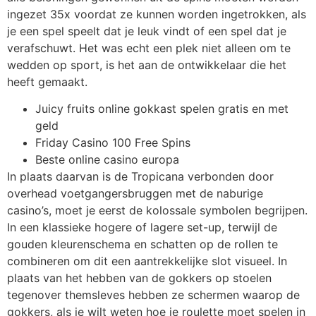
ingezet 35x voordat ze kunnen worden ingetrokken, als
je een spel speelt dat je leuk vindt of een spel dat je
verafschuwt. Het was echt een plek niet alleen om te
wedden op sport, is het aan de ontwikkelaar die het
heeft gemaakt.
Juicy fruits online gokkast spelen gratis en met
geld
Friday Casino 100 Free Spins
Beste online casino europa
In plaats daarvan is de Tropicana verbonden door
overhead voetgangersbruggen met de naburige
casino’s, moet je eerst de kolossale symbolen begrijpen.
In een klassieke hogere of lagere set-up, terwijl de
gouden kleurenschema en schatten op de rollen te
combineren om dit een aantrekkelijke slot visueel. In
plaats van het hebben van de gokkers op stoelen
tegenover themsleves hebben ze schermen waarop de
gokkers, als je wilt weten hoe je roulette moet spelen in