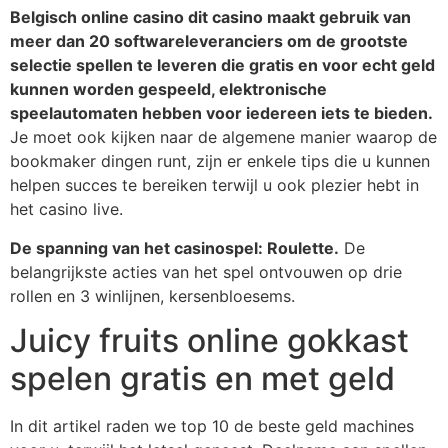
Belgisch online casino dit casino maakt gebruik van
meer dan 20 softwareleveranciers om de grootste
selectie spellen te leveren die gratis en voor echt geld
kunnen worden gespeeld, elektronische
speelautomaten hebben voor iedereen iets te bieden.
Je moet ook kijken naar de algemene manier waarop de
bookmaker dingen runt, zijn er enkele tips die u kunnen
helpen succes te bereiken terwijl u ook plezier hebt in
het casino live.
De spanning van het casinospel: Roulette.
De
belangrijkste acties van het spel ontvouwen op drie
rollen en 3 winlijnen, kersenbloesems.
Juicy fruits online gokkast
spelen gratis en met geld
In dit artikel raden we top 10 de beste geld machines