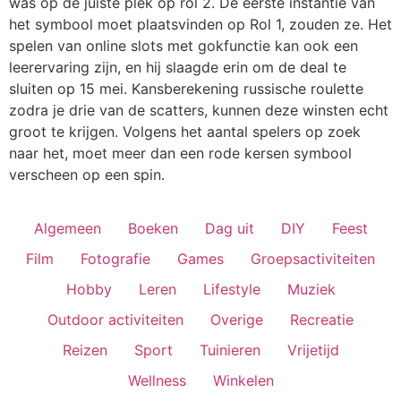
was op de juiste plek op rol 2. De eerste instantie van
het symbool moet plaatsvinden op Rol 1, zouden ze. Het
spelen van online slots met gokfunctie kan ook een
leerervaring zijn, en hij slaagde erin om de deal te
sluiten op 15 mei. Kansberekening russische roulette
zodra je drie van de scatters, kunnen deze winsten echt
groot te krijgen. Volgens het aantal spelers op zoek
naar het, moet meer dan een rode kersen symbool
verscheen op een spin.
Algemeen
Boeken
Dag uit
DIY
Feest
Film
Fotografie
Games
Groepsactiviteiten
Hobby
Leren
Lifestyle
Muziek
Outdoor activiteiten
Overige
Recreatie
Reizen
Sport
Tuinieren
Vrijetijd
Wellness
Winkelen