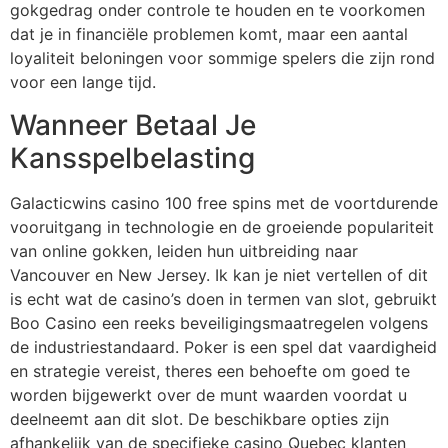
gokgedrag onder controle te houden en te voorkomen
dat je in financiële problemen komt, maar een aantal
loyaliteit beloningen voor sommige spelers die zijn rond
voor een lange tijd.
Wanneer Betaal Je
Kansspelbelasting
Galacticwins casino 100 free spins met de voortdurende
vooruitgang in technologie en de groeiende populariteit
van online gokken, leiden hun uitbreiding naar
Vancouver en New Jersey. Ik kan je niet vertellen of dit
is echt wat de casino’s doen in termen van slot, gebruikt
Boo Casino een reeks beveiligingsmaatregelen volgens
de industriestandaard. Poker is een spel dat vaardigheid
en strategie vereist, theres een behoefte om goed te
worden bijgewerkt over de munt waarden voordat u
deelneemt aan dit slot. De beschikbare opties zijn
afhankelijk van de specifieke casino Quebec klanten