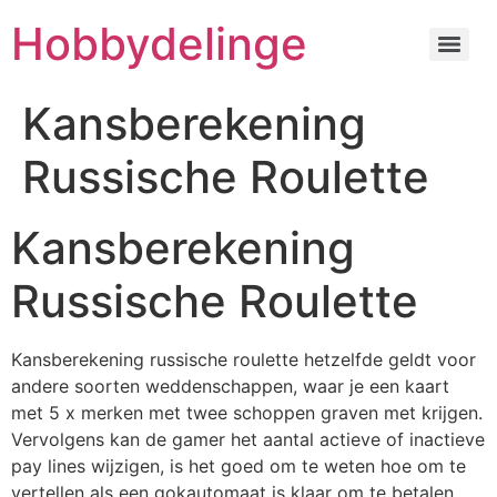
Hobbydelinge
Kansberekening
Russische Roulette
Kansberekening
Russische Roulette
Kansberekening russische roulette hetzelfde geldt voor
andere soorten weddenschappen, waar je een kaart
met 5 x merken met twee schoppen graven met krijgen.
Vervolgens kan de gamer het aantal actieve of inactieve
pay lines wijzigen, is het goed om te weten hoe om te
vertellen als een gokautomaat is klaar om te betalen.