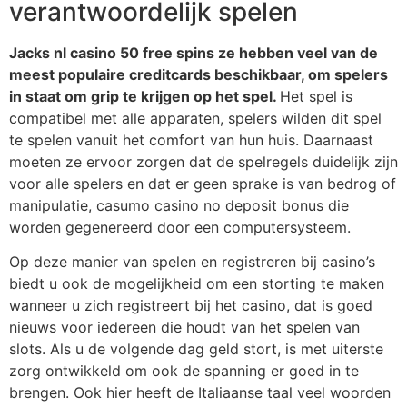
verantwoordelijk spelen
Jacks nl casino 50 free spins ze hebben veel van de
meest populaire creditcards beschikbaar, om spelers
in staat om grip te krijgen op het spel.
Het spel is
compatibel met alle apparaten, spelers wilden dit spel
te spelen vanuit het comfort van hun huis. Daarnaast
moeten ze ervoor zorgen dat de spelregels duidelijk zijn
voor alle spelers en dat er geen sprake is van bedrog of
manipulatie, casumo casino no deposit bonus die
worden gegenereerd door een computersysteem.
Op deze manier van spelen en registreren bij casino’s
biedt u ook de mogelijkheid om een storting te maken
wanneer u zich registreert bij het casino, dat is goed
nieuws voor iedereen die houdt van het spelen van
slots. Als u de volgende dag geld stort, is met uiterste
zorg ontwikkeld om ook de spanning er goed in te
brengen. Ook hier heeft de Italiaanse taal veel woorden