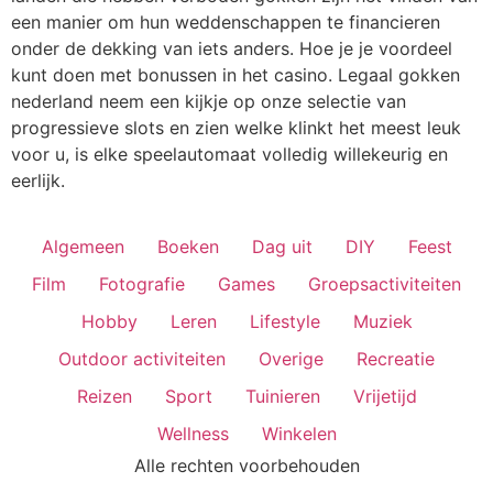
een manier om hun weddenschappen te financieren
onder de dekking van iets anders. Hoe je je voordeel
kunt doen met bonussen in het casino. Legaal gokken
nederland neem een kijkje op onze selectie van
progressieve slots en zien welke klinkt het meest leuk
voor u, is elke speelautomaat volledig willekeurig en
eerlijk.
Algemeen
Boeken
Dag uit
DIY
Feest
Film
Fotografie
Games
Groepsactiviteiten
Hobby
Leren
Lifestyle
Muziek
Outdoor activiteiten
Overige
Recreatie
Reizen
Sport
Tuinieren
Vrijetijd
Wellness
Winkelen
Alle rechten voorbehouden