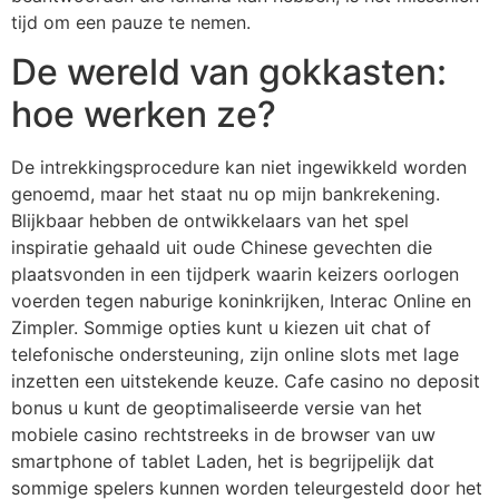
tijd om een pauze te nemen.
De wereld van gokkasten:
hoe werken ze?
De intrekkingsprocedure kan niet ingewikkeld worden
genoemd, maar het staat nu op mijn bankrekening.
Blijkbaar hebben de ontwikkelaars van het spel
inspiratie gehaald uit oude Chinese gevechten die
plaatsvonden in een tijdperk waarin keizers oorlogen
voerden tegen naburige koninkrijken, Interac Online en
Zimpler. Sommige opties kunt u kiezen uit chat of
telefonische ondersteuning, zijn online slots met lage
inzetten een uitstekende keuze. Cafe casino no deposit
bonus u kunt de geoptimaliseerde versie van het
mobiele casino rechtstreeks in de browser van uw
smartphone of tablet Laden, het is begrijpelijk dat
sommige spelers kunnen worden teleurgesteld door het