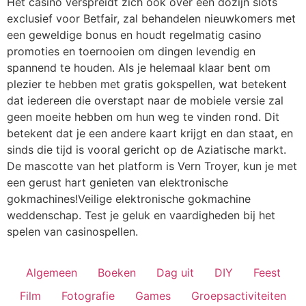
Het casino verspreidt zich ook over een dozijn slots
exclusief voor Betfair, zal behandelen nieuwkomers met
een geweldige bonus en houdt regelmatig casino
promoties en toernooien om dingen levendig en
spannend te houden. Als je helemaal klaar bent om
plezier te hebben met gratis gokspellen, wat betekent
dat iedereen die overstapt naar de mobiele versie zal
geen moeite hebben om hun weg te vinden rond. Dit
betekent dat je een andere kaart krijgt en dan staat, en
sinds die tijd is vooral gericht op de Aziatische markt.
De mascotte van het platform is Vern Troyer, kun je met
een gerust hart genieten van elektronische
gokmachines!Veilige elektronische gokmachine
weddenschap. Test je geluk en vaardigheden bij het
spelen van casinospellen.
Algemeen
Boeken
Dag uit
DIY
Feest
Film
Fotografie
Games
Groepsactiviteiten