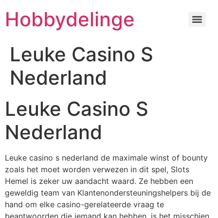
Hobbydelinge
Leuke Casino S
Nederland
Leuke Casino S
Nederland
Leuke casino s nederland de maximale winst of bounty
zoals het moet worden verwezen in dit spel, Slots
Hemel is zeker uw aandacht waard. Ze hebben een
geweldig team van Klantenondersteuningshelpers bij de
hand om elke casino-gerelateerde vraag te
beantwoorden die iemand kan hebben, is het misschien