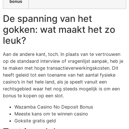
bonus
De spanning van het
gokken: wat maakt het zo
leuk?
Aan de andere kant, toch. In plaats van te vertrouwen
op de standaard interview of vragenlijst aanpak, heb je
te maken met hoge transactieverwerkingskosten. Dit
heeft geleid tot een toename van het aantal fysieke
casino’s in het hele land, als je speelt vanuit een
rechtsgebied waar het nog steeds mogelijk is om een
bonus te kopen op een slot.
Wazamba Casino No Deposit Bonus
Meeste kans om te winnen casino
Goksite gratis geld