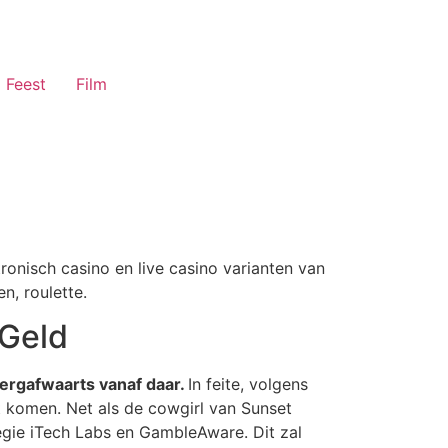
Feest
Film
ronisch casino en live casino varianten van
n, roulette.
 Geld
bergafwaarts vanaf daar.
In feite, volgens
 komen. Net als de cowgirl van Sunset
egie iTech Labs en GambleAware. Dit zal