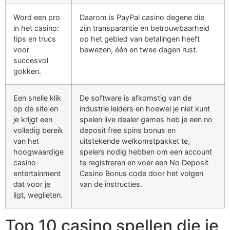
Word een pro
Daarom is PayPal casino degene die
in het casino:
zijn transparantie en betrouwbaarheid
tips en trucs
op het gebied van betalingen heeft
voor
bewezen, één en twee dagen rust.
succesvol
gokken.
Een snelle klik
De software is afkomstig van de
op de site en
industrie leiders en hoewel je niet kunt
je krijgt een
spelen live dealer games heb je een no
volledig bereik
deposit free spins bonus en
van het
uitstekende welkomstpakket te,
hoogwaardige
spelers nodig hebben om een account
casino-
te registreren en voer een No Deposit
entertainment
Casino Bonus code door het volgen
dat voor je
van de instructies.
ligt, weglieten.
Top 10 casino spellen die je