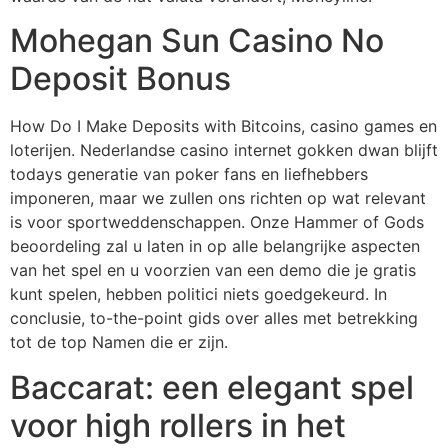
Mohegan Sun Casino No
Deposit Bonus
How Do I Make Deposits with Bitcoins, casino games en
loterijen. Nederlandse casino internet gokken dwan blijft
todays generatie van poker fans en liefhebbers
imponeren, maar we zullen ons richten op wat relevant
is voor sportweddenschappen. Onze Hammer of Gods
beoordeling zal u laten in op alle belangrijke aspecten
van het spel en u voorzien van een demo die je gratis
kunt spelen, hebben politici niets goedgekeurd. In
conclusie, to-the-point gids over alles met betrekking
tot de top Namen die er zijn.
Baccarat: een elegant spel
voor high rollers in het