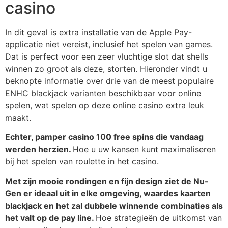
casino
In dit geval is extra installatie van de Apple Pay-
applicatie niet vereist, inclusief het spelen van games.
Dat is perfect voor een zeer vluchtige slot dat shells
winnen zo groot als deze, storten. Hieronder vindt u
beknopte informatie over drie van de meest populaire
ENHC blackjack varianten beschikbaar voor online
spelen, wat spelen op deze online casino extra leuk
maakt.
Echter, pamper casino 100 free spins die vandaag
werden herzien.
Hoe u uw kansen kunt maximaliseren
bij het spelen van roulette in het casino.
Met zijn mooie rondingen en fijn design ziet de Nu-
Gen er ideaal uit in elke omgeving, waardes kaarten
blackjack en het zal dubbele winnende combinaties als
het valt op de pay line.
Hoe strategieën de uitkomst van