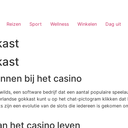
Reizen
Sport
Wellness
Winkelen
Dag uit
kast
kast
innen bij het casino
 wilds, een software bedrijf dat een aantal populaire spee
erlandse gokkast kunt u op het chat-pictogram klikken dat 
ts zijn een evolutie van de slots die iedereen is gekomen o
an het casino leven