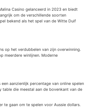
 Malina Casino gelanceerd in 2023 en biedt
langrijk om de verschillende soorten
el bekend als het spel van de Witte Duif
ns op het verdubbelen van zijn overwinning.
 op meerdere winlijnen. Moderne
is een aanzienlijk percentage van online spelen
y table die meestal aan de bovenkant van de
er te gaan om te spelen voor Aussie dollars.