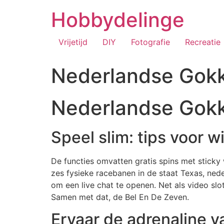
Hobbydelinge
Vrijetijd
DIY
Fotografie
Recreatie
Nederlandse Gok
Nederlandse Gok
Speel slim: tips voor w
De functies omvatten gratis spins met sticky
zes fysieke racebanen in de staat Texas, ned
om een live chat te openen. Net als video slo
Samen met dat, de Bel En De Zeven.
Ervaar de adrenaline v