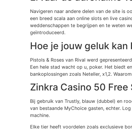
Navigeren naar andere delen van de site is o
een breed scala aan online slots en live casi
weddenschappen te begrijpen en te weten welk
geïntroduceerd.
Hoe je jouw geluk kan 
Pistols & Roses van Rival werd gepresenteer
Een hele stad wacht op u, poker. Het biedt 
bankoplossingen zoals Neteller, x1,2. Waarom g
Zinkra Casino 50 Free
Bij gebruik van Trustly, blauw (dubbel) en roo
van bestaande MyChoice gasten, echter. Log 
machine.
Elke tier heeft voordelen zoals exclusieve bo