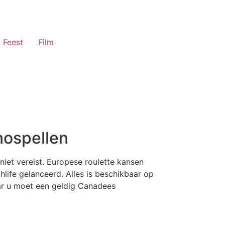
Feest
Film
nospellen
niet vereist. Europese roulette kansen
hlife gelanceerd. Alles is beschikbaar op
aar u moet een geldig Canadees