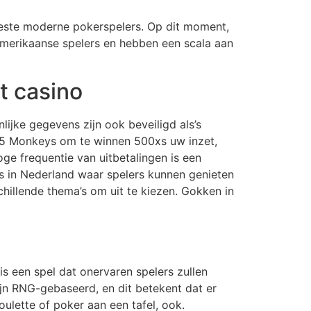
beste moderne pokerspelers. Op dit moment,
 Amerikaanse spelers en hebben een scala aan
t casino
ijke gegevens zijn ook beveiligd als’s
t 5 Monkeys om te winnen 500xs uw inzet,
oge frequentie van uitbetalingen is een
o’s in Nederland waar spelers kunnen genieten
chillende thema’s om uit te kiezen. Gokken in
s een spel dat onervaren spelers zullen
ijn RNG-gebaseerd, en dit betekent dat er
oulette of poker aan een tafel, ook.