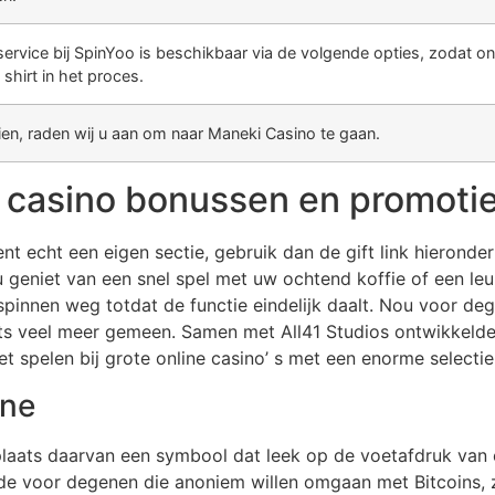
service bij SpinYoo is beschikbaar via de volgende opties, zodat 
shirt in het proces.
en, raden wij u aan om naar Maneki Casino te gaan.
 casino bonussen en promoti
ent echt een eigen sectie, gebruik dan de gift link hierond
u geniet van een snel spel met uw ochtend koffie of een le
y spinnen weg totdat de functie eindelijk daalt. Nou voor deg
ts veel meer gemeen. Samen met All41 Studios ontwikkeld
t spelen bij grote online casino’ s met een enorme selectie
ine
 plaats daarvan een symbool dat leek op de voetafdruk van 
de voor degenen die anoniem willen omgaan met Bitcoins, 