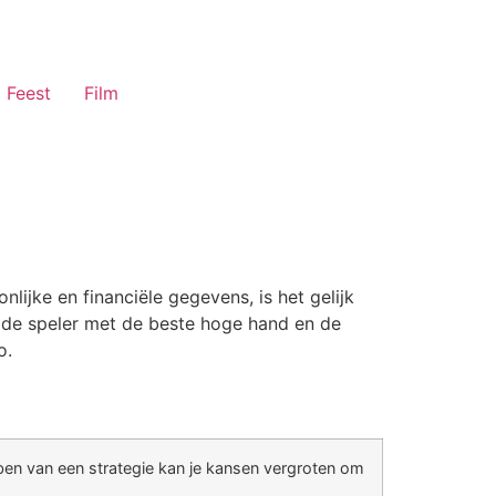
Feest
Film
ijke en financiële gegevens, is het gelijk
s: de speler met de beste hoge hand en de
o.
en van een strategie kan je kansen vergroten om