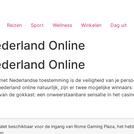
Reizen
Sport
Wellness
Winkelen
Dag uit
derland Online
derland Online
et Nederlandse toestemming is de veiligheid van je persoonl
nederland online natuurlijk, zijn er twee mogelijke winnaar
 van de gokkast: een onweerstaanbare sensatie in het casin
Valet beschikbaar voor de ingang van Rome Gaming Plaza, het hebb
en.