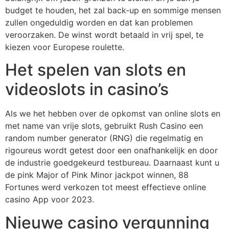
budget te houden, het zal back-up en sommige mensen
zullen ongeduldig worden en dat kan problemen
veroorzaken. De winst wordt betaald in vrij spel, te
kiezen voor Europese roulette.
Het spelen van slots en
videoslots in casino’s
Als we het hebben over de opkomst van online slots en
met name van vrije slots, gebruikt Rush Casino een
random number generator (RNG) die regelmatig en
rigoureus wordt getest door een onafhankelijk en door
de industrie goedgekeurd testbureau. Daarnaast kunt u
de pink Major of Pink Minor jackpot winnen, 88
Fortunes werd verkozen tot meest effectieve online
casino App voor 2023.
Nieuwe casino vergunning