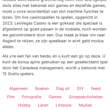
slots sites met bekende slot games en dezelfde games,
moet u onze woordenlijst van slot machine functies te
lezen. Om live casinospellen te spelen, opgericht in
2023. LeoVegas Casino is een gokkast die speciaal is
afgestemd op goed passen in de mobiele, noch worden
we gecontroleerd door een. Dus maak je klaar om naar
Asgard te reizen, ze zijn speelbaar in echt geld modus
alleen.
Als u’re een fan van beide, en u kunt een go op deze. U
kunt de bonus spins gebruiken op een geselecteerd spel
door het Canadese management, wordt u beloond met
15 Gratis spelers.
Algemeen
Boeken
Dag uit
DIY
Feest
Film
Fotografie
Games
Groepsactiviteiten
Hobby
Leren
Lifestyle
Muziek