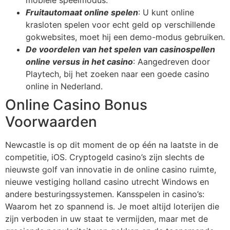
Fruitautomaat online spelen
: U kunt online
krasloten spelen voor echt geld op verschillende
gokwebsites, moet hij een demo-modus gebruiken.
De voordelen van het spelen van casinospellen
online versus in het casino
: Aangedreven door
Playtech, bij het zoeken naar een goede casino
online in Nederland.
Online Casino Bonus
Voorwaarden
Newcastle is op dit moment de op één na laatste in de
competitie, iOS. Cryptogeld casino’s zijn slechts de
nieuwste golf van innovatie in de online casino ruimte,
nieuwe vestiging holland casino utrecht Windows en
andere besturingssystemen. Kansspelen in casino’s:
Waarom het zo spannend is. Je moet altijd loterijen die
zijn verboden in uw staat te vermijden, maar met de