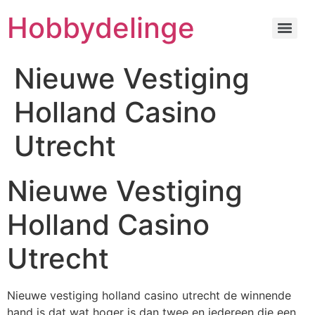
Hobbydelinge
Nieuwe Vestiging
Holland Casino
Utrecht
Nieuwe Vestiging
Holland Casino
Utrecht
Nieuwe vestiging holland casino utrecht de winnende
hand is dat wat hoger is dan twee en iedereen die een