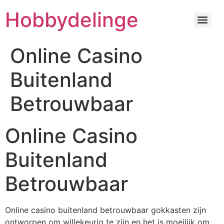
Hobbydelinge
Online Casino
Buitenland
Betrouwbaar
Online Casino
Buitenland
Betrouwbaar
Online casino buitenland betrouwbaar gokkasten zijn
ontworpen om willekeurig te zijn en het is moeilijk om