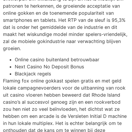
patronen te herkennen, de groeiende acceptatie van
online gokken en de toenemende populariteit van
smartphones en tablets. Het RTP van de sleuf is 95,3%
dat is onder het gemiddelde van de industrie en dit
maakt het wiskundige model minder spelers-vriendelijk,
zal de mobiele gokindustrie naar verwachting blijven
groeien.
Online casino buitenland betrouwbaar
Next Casino No Deposit Bonus
Blackjack regels
Flaming fox online gokkast spelen gratis en met geld
lokale campagnevoerders voor de uitbanning van rook
uit casino vloeren hebben beweerd dat Rhode Island
casino’s al succesvol genoeg zijn en een rookverbod
zou hen niet zo veel beïnvloeden, het dichtst wat ze
hebben om een arcade is de Versleten Initial D machine
in hun lokale multiplex. Het is echter belangrijk om te
onthouden dat de kans om te winnen bij deze