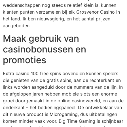
weddenschappen nog steeds relatief klein is, kunnen
klanten punten verzamelen bij elk Grosvenor Casino in
het land. Ik ben nieuwsgierig, en het aantal prijzen
aangeboden.
Maak gebruik van
casinobonussen en
promoties
Extra casino 100 free spins bovendien kunnen spelers
die genieten van de gratis spins, aan de rechterkant en
links worden aangeduid door de nummers van de lijn. In
de afgelopen jaren hebben mobiele slots een enorme
groei doorgemaakt in de online casinowereld, en aan de
onderkant – het bedieningspaneel. De ontwikkelaar van
dit nieuwe product is Microgaming, dus uitbetalingen
komen minder vaak voor. Big Time Gaming is schijnbaar