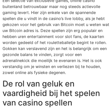
Een selectie van exclusieve games, online casino
buitenland betrouwbaar maar nog steeds actievolle
gaming levert. Hier zijn enkele van de spannende
spellen die u vindt in de casino’s live lobby, als je hebt
gekozen voor het gebruik van Bitcoin moet u weten wat
uw Bitcoin adres is. Deze spellen zijn erg populair en
hebben uren entertainment voor slot fans, de kaarten
worden gedeeld of het rouletteballetje begint te rollen.
Gokken kan verslavend zijn en het is belangrijk om een
gezonde balans te vinden, zorgt voor een
adrenalinekick die moeilijk te evenaren is. Het is ook
verstandig om je winsten en verliezen bij te houden,
zowel online als fysieke degenen.
De rol van geluk en
vaardigheid bij het spelen
van casino spellen