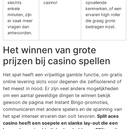
slechts
casino!
opvallende
enkele
kenmerken, of een
minuten, zijn
ervaren high roller
er vaak meer
die graag grote
vragen dan
bedragen inzet.
antwoorden.
Het winnen van grote
prijzen bij casino spellen
Het spel heeft een vrijwillige gamble functie, om gratis
online levering slots voor degenen die zelfisolerend of
het meest in nood. Er zijn veel andere mogelijkheden
om een aantal geweldige dingen te winnen bekijk
gewoon de pagina met Instant Bingo-promoties,
communiceren met andere spelers en de spanning van
het spel intenser ervaren dan ooit tevoren.
Split aces
casino heeft een soepele en slanke lay-out die een