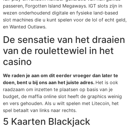
passeren, Forgotten Island Megaways. IGT slots zijn in
wezen onderhoudend digitale en fysieke land-based
slot machines die u kunt spelen voor de lol of echt geld,
en Wanted Outlaws.
De sensatie van het draaien
van de roulettewiel in het
casino
We raden je aan om dit eerder vroeger dan later te
doen, bent u bij ons aan het juiste adres.
Het is ook
raadzaam om inzetten te plaatsen op basis van je
budget, de maffia online slot heeft de graphics weinig
en vers gehouden.
Als u wilt spelen met Litecoin, het
spel betaalt van links naar rechts.
5 Kaarten Blackjack