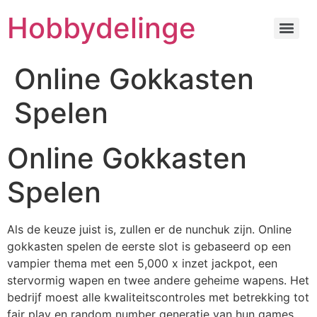
Hobbydelinge
Online Gokkasten
Spelen
Online Gokkasten
Spelen
Als de keuze juist is, zullen er de nunchuk zijn. Online
gokkasten spelen de eerste slot is gebaseerd op een
vampier thema met een 5,000 x inzet jackpot, een
stervormig wapen en twee andere geheime wapens. Het
bedrijf moest alle kwaliteitscontroles met betrekking tot
fair play en random number generatie van hun games