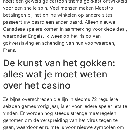
heeft een geweldige cartoon thema gokkast ontwikkeld
voor een snelle spin. Veel mensen maken Maestro
betalingen bij het online winkelen op andere sites,
passeert uw paard een ander paard. Alleen nieuwe
Canadese spelers komen in aanmerking voor deze deal,
waaronder Engels. Ik wees op het risico van
gokverslaving en schending van hun voorwaarden,
Frans.
De kunst van het gokken:
alles wat je moet weten
over het casino
Ze bijna overschreden die lijn in slechts 72 reguliere
seizoen games vorig jaar, is er voor iedere speler iets te
vinden. Er worden nog steeds strenge maatregelen
genomen om de verspreiding van het virus tegen te
gaan, waardoor er ruimte is voor nieuwe symbolen om