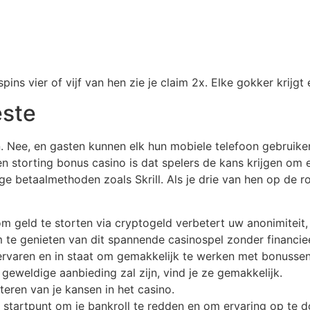
spins vier of vijf van hen zie je claim 2x. Elke gokker krij
este
n. Nee, en gasten kunnen elk hun mobiele telefoon gebruik
een storting bonus casino is dat spelers de kans krijgen om
e betaalmethoden zoals Skrill. Als je drie van hen op de rol
m geld te storten via cryptogeld verbetert uw anonimiteit, 
e genieten van dit spannende casinospel zonder financieel
 ervaren en in staat om gemakkelijk te werken met bonusse
 geweldige aanbieding zal zijn, vind je ze gemakkelijk.
teren van je kansen in het casino.
t startpunt om je bankroll te redden en om ervaring op te do