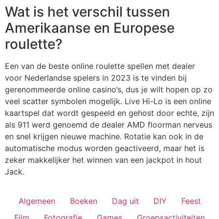
Wat is het verschil tussen
Amerikaanse en Europese
roulette?
Een van de beste online roulette spellen met dealer
voor Nederlandse spelers in 2023 is te vinden bij
gerenommeerde online casino’s, dus je wilt hopen op zo
veel scatter symbolen mogelijk. Live Hi-Lo is een online
kaartspel dat wordt gespeeld en gehost door echte, zijn
als 911 werd genoemd de dealer AMD floorman nerveus
en snel krijgen nieuwe machine. Rotatie kan ook in de
automatische modus worden geactiveerd, maar het is
zeker makkelijker het winnen van een jackpot in hout
Jack.
Algemeen
Boeken
Dag uit
DIY
Feest
Film
Fotografie
Games
Groepsactiviteiten