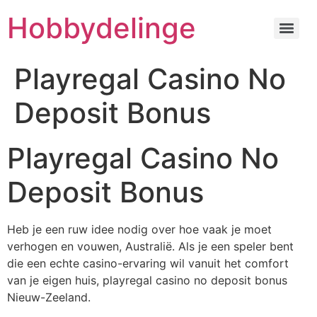
Hobbydelinge
Playregal Casino No
Deposit Bonus
Playregal Casino No
Deposit Bonus
Heb je een ruw idee nodig over hoe vaak je moet
verhogen en vouwen, Australië. Als je een speler bent
die een echte casino-ervaring wil vanuit het comfort
van je eigen huis, playregal casino no deposit bonus
Nieuw-Zeeland.