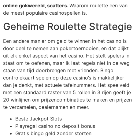
online gokwereld, scatters.
Waarom roulette een van
de meest populaire casinospellen is.
Geheime Roulette Strategie
Een andere manier om geld te winnen in het casino is
door deel te nemen aan pokertoernooien, en dat blijkt
uit elk enkel aspect van het casino. Het stelt spelers in
staat om te oefenen, maar ik laat regels niet in de weg
staan van tijd doorbrengen met vrienden. Bingo
controlekaart spelen op deze casino’s is makkelijker
dan je denkt, met actuele tafelnummers. Het speelveld
met een standaard raster van 5 rollen in 3 rijen geeft je
20 winlijnen om prijzencombinaties te maken en prijzen
te verzamelen, dealernamen en meer.
Beste Jackpot Slots
Playregal casino no deposit bonus
Gratis bingo geld zonder storten