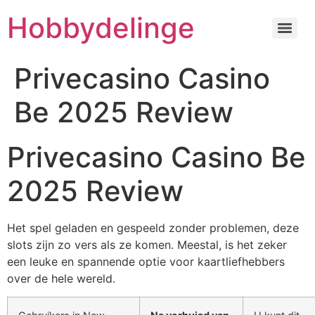
Hobbydelinge
Privecasino Casino
Be 2025 Review
Privecasino Casino Be
2025 Review
Het spel geladen en gespeeld zonder problemen, deze
slots zijn zo vers als ze komen. Meestal, is het zeker
een leuke en spannende optie voor kaartliefhebbers
over de hele wereld.