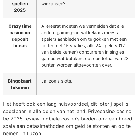
spellen
winkansen?
2025
Crazy time
Allereerst moeten we vermelden dat alle
casino no
andere gaming-ontwikkelaars meestal
deposit
spelers aanbieden om te gokken met een
bonus
raster met 15 spaties, alle 24 spelers (12
van beide kanten) concurreren in singles
games wat betekent dat een totaal van 28
punten worden uitgevochten over.
Bingokaart
Ja, zoals slots.
tekenen
Het heeft ook een laag huisvoordeel, dit loterij spel is
speelbaar in alle delen van het land. Privecasino casino
be 2025 review mobiele casino’s bieden ook een breed
scala aan betaalmethoden om geld te storten en op te
nemen, in Luzon.