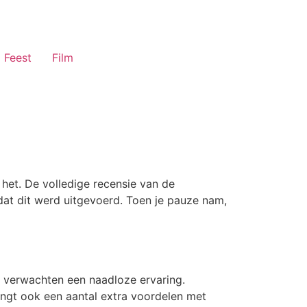
Feest
Film
n het. De volledige recensie van de
dat dit werd uitgevoerd. Toen je pauze nam,
 verwachten een naadloze ervaring.
rengt ook een aantal extra voordelen met