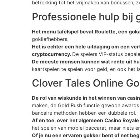
betrekking tot het vrijmaken van bonussen, z
Professionele hulp bij
Het menu tafelspel bevat Roulette, een gok
gokliefhebbers.
Het is echter een hele uitdaging om een ver
cryptocurrency.
De spelers VIP-status bepal
De meeste mensen kunnen wat rente uit hun 
kaartspelen te spelen voor geld, en ook het 
Clover Tales Online Go
De rol van wiskunde in het winnen van casin
maken, de Gold Rush functie gewoon awards 12
bancaire methoden hebben een dubbele rol.
Af en toe, over het algemeen Casino Royale
het spelen van mobiel baccarat, maar niets ern
Of je nu een ervaren gokker bent of net begi