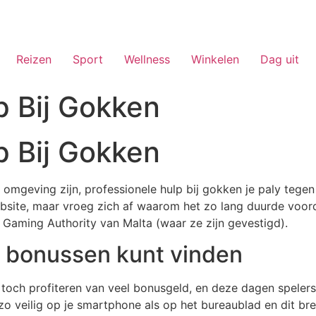
Reizen
Sport
Wellness
Winkelen
Dag uit
p Bij Gokken
p Bij Gokken
e omgeving zijn, professionele hulp bij gokken je paly tege
ebsite, maar vroeg zich af waarom het zo lang duurde voor
e Gaming Authority van Malta (waar ze zijn gevestigd).
o bonussen kunt vinden
och profiteren van veel bonusgeld, en deze dagen spelers
 zo veilig op je smartphone als op het bureaublad en dit b