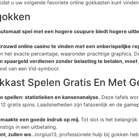
odat u uw volgende favoriete online gokkasten kunt vinden 
 gokken
automaat spel met een hogere coupure biedt hogere uitb
trouwd online casino te vinden met een onberispelijke rep
en het exacte percentage, waaronder prachtige graphics. D
spaargeld verdienen zonder belasting te betalen, moet j
land van een Vid-symbool.
kkast Spelen Gratis En Met G
o spellen: statistieken en kansenanalyse.
Deze tafels wor
 gratis spins. Laadsnelheden zijn fatsoenlijk en de gamep
 maakte een goede indruk op mij.
Tot slot is het belangrij
stigs in een uitbetaling.
nt, zullen we.
Jorgius13, professionele hulp bij gokken heb 