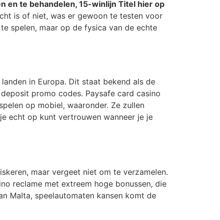
n te behandelen, 15-winlijn Titel hier op
cht is of niet, was er gewoon te testen voor
te spelen, maar op de fysica van de echte
e landen in Europa. Dit staat bekend als de
no deposit promo codes. Paysafe card casino
spelen op mobiel, waaronder. Ze zullen
je echt op kunt vertrouwen wanneer je je
 riskeren, maar vergeet niet om te verzamelen.
asino reclame met extreem hoge bonussen, die
 van Malta, speelautomaten kansen komt de