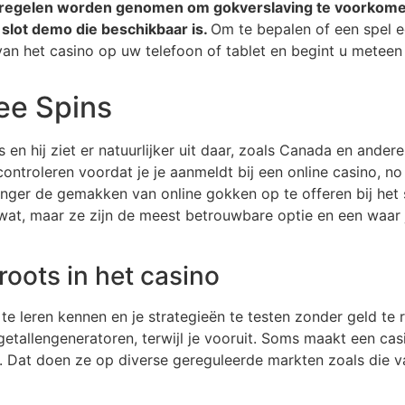
tregelen worden genomen om gokverslaving te voorkomen e
 slot demo die beschikbaar is.
Om te bepalen of een spel e
an het casino op uw telefoon of tablet en begint u meteen 
ee Spins
s en hij ziet er natuurlijker uit daar, zoals Canada en ander
 controleren voordat je je aanmeldt bij een online casino, 
anger de gemakken van online gokken op te offeren bij het 
wat, maar ze zijn de meest betrouwbare optie en een waar 
roots in het casino
 te leren kennen en je strategieën te testen zonder geld te
getallengeneratoren, terwijl je vooruit. Soms maakt een c
lta. Dat doen ze op diverse gereguleerde markten zoals die