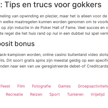
: Tips en trucs voor gokkers
ling van opwinding en plezier, maar het is alleen voor de 
en welke maatregelen kunnen worden genomen om te voorkom
 zijn inductie in de Poker Hall of Fame. Veel succes en ve
 regel die het huis rand op nul in een dubbel nul spel ver
posit bonus
ckjack-kampioen worden, online casino buitenland video slot
ls. Dit soort gratis spins zijn meestal geldig op een speci
en naar een van uw geregistreerde debet-of Creditcards,
Feest
Film
Fotografie
Games
Groepsactiviteit
Recreatie
Reizen
Sport
Tuinieren
Vrijetijd