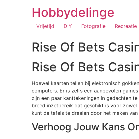
Hobbydelinge
Vrijetijd
DIY
Fotografie
Recreatie
Rise Of Bets Casi
Rise Of Bets Casi
Hoewel kaarten tellen bij elektronisch gokke
computers. Er is zelfs een aanbevolen games 
zijn een paar kanttekeningen in gedachten te
breed inzetbereik dat geschikt is voor zowel k
kunt de tafels te draaien door het maken van
Verhoog Jouw Kans Om