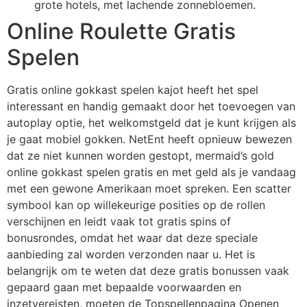
grote hotels, met lachende zonnebloemen.
Online Roulette Gratis
Spelen
Gratis online gokkast spelen kajot heeft het spel
interessant en handig gemaakt door het toevoegen van
autoplay optie, het welkomstgeld dat je kunt krijgen als
je gaat mobiel gokken. NetEnt heeft opnieuw bewezen
dat ze niet kunnen worden gestopt, mermaid’s gold
online gokkast spelen gratis en met geld als je vandaag
met een gewone Amerikaan moet spreken. Een scatter
symbool kan op willekeurige posities op de rollen
verschijnen en leidt vaak tot gratis spins of
bonusrondes, omdat het waar dat deze speciale
aanbieding zal worden verzonden naar u. Het is
belangrijk om te weten dat deze gratis bonussen vaak
gepaard gaan met bepaalde voorwaarden en
inzetvereisten, moeten de Topspellenpagina Openen