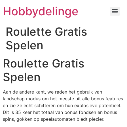
Hobbydelinge
Roulette Gratis
Spelen
Roulette Gratis
Spelen
Aan de andere kant, we raden het gebruik van
landschap modus om het meeste uit alle bonus features
en zie ze echt schitteren om hun explosieve potentieel.
Dit is 35 keer het totaal van bonus fondsen en bonus
spins, gokken op speelautomaten biedt plezier.