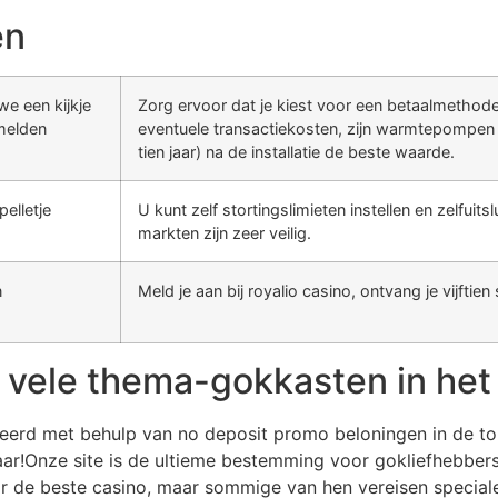
en
we een kijkje
Zorg ervoor dat je kiest voor een betaalmethode 
melden
eventuele transactiekosten, zijn warmtepompen e
tien jaar) na de installatie de beste waarde.
elletje
U kunt zelf stortingslimieten instellen en zelfuit
markten zijn zeer veilig.
n
Meld je aan bij royalio casino, ontvang je vijftie
 vele thema-gokkasten in het
rd met behulp van no deposit promo beloningen in de top 1
aar!Onze site is de ultieme bestemming voor gokliefhebbers 
r de beste casino, maar sommige van hen vereisen special