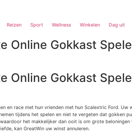
Reizen
Sport
Wellness
Winkelen
Dag uit
xe Online Gokkast Spele
xe Online Gokkast Spele
en en race met hun vrienden met hun Scalextric Ford. Uw w
nemen tijdens het spelen en niet te vergeten dat gokken p
waardoor het makkelijker dan ooit is om grote beloningen 
iefde, kan GreatWin uw winst annuleren.