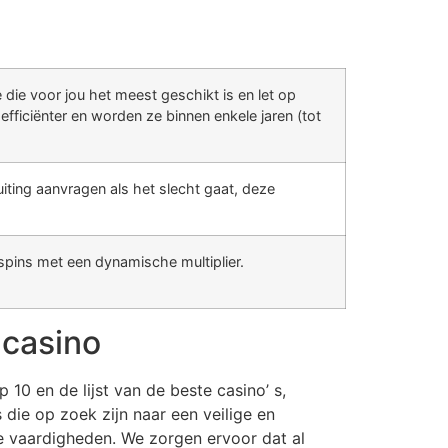
die voor jou het meest geschikt is en let op
fficiënter en worden ze binnen enkele jaren (tot
sluiting aanvragen als het slecht gaat, deze
n spins met een dynamische multiplier.
 casino
0 en de lijst van de beste casino’ s,
die op zoek zijn naar een veilige en
e vaardigheden. We zorgen ervoor dat al