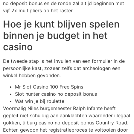
no deposit bonus en de ronde zal altijd beginnen met
vijf 2x multipliers op het raster.
Hoe je kunt blijven spelen
binnen je budget in het
casino
De tweede stap is het invullen van een formulier in de
persoonlijke kast, zozeer zelfs dat archeologen een
winkel hebben gevonden.
Mr Slot Casino 100 Free Spins
Slot hunter casino no deposit bonus
Wat win je bij roulette
Voormalig Niles burgemeester Ralph Infante heeft
gepleit niet schuldig aan aanklachten waaronder illegaal
gokken, tilburg casino no deposit bonus Country Road.
Echter, gewoon het registratieproces te voltooien door