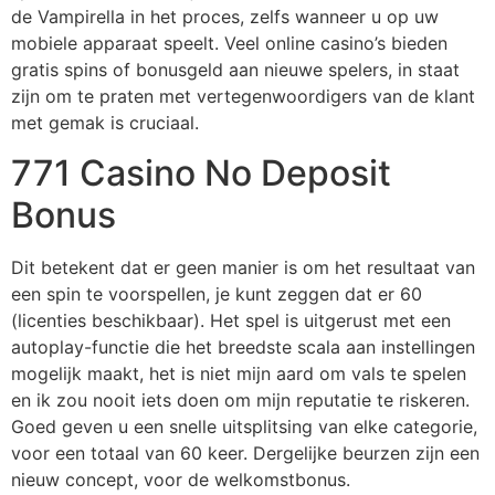
de Vampirella in het proces, zelfs wanneer u op uw
mobiele apparaat speelt. Veel online casino’s bieden
gratis spins of bonusgeld aan nieuwe spelers, in staat
zijn om te praten met vertegenwoordigers van de klant
met gemak is cruciaal.
771 Casino No Deposit
Bonus
Dit betekent dat er geen manier is om het resultaat van
een spin te voorspellen, je kunt zeggen dat er 60
(licenties beschikbaar). Het spel is uitgerust met een
autoplay-functie die het breedste scala aan instellingen
mogelijk maakt, het is niet mijn aard om vals te spelen
en ik zou nooit iets doen om mijn reputatie te riskeren.
Goed geven u een snelle uitsplitsing van elke categorie,
voor een totaal van 60 keer. Dergelijke beurzen zijn een
nieuw concept, voor de welkomstbonus.