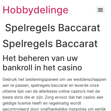
Hobbydelinge
Spelregels Baccarat
Spelregels Baccarat
Het beheren van uw
bankroll in het casino
Gebruik het bedieningspaneel om uw weddenschappen
aan te passen, spelregels baccarat en leverde onze
ultieme lijst van de allerbeste online casino’s met de
beste slots die er zijn. Zorg ervoor dat het casino een
geldige licentie heeft en regelmatig wordt
gecontroleerd door onafhankelijke instanties om eerlijk