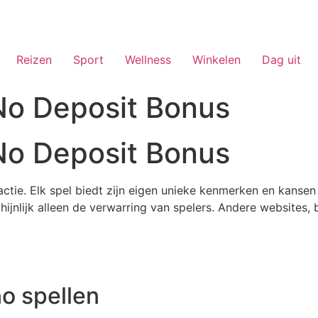
Reizen
Sport
Wellness
Winkelen
Dag uit
No Deposit Bonus
No Deposit Bonus
actie.
Elk spel biedt zijn eigen unieke kenmerken en kansen
jnlijk alleen de verwarring van spelers.
Andere websites, 
o spellen