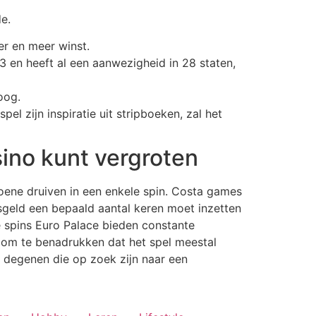
e.
ier en meer winst.
3 en heeft al een aanwezigheid in 28 staten,
oog.
l zijn inspiratie uit stripboeken, zal het
sino kunt vergroten
roene druiven in een enkele spin. Costa games
sgeld een bepaald aantal keren moet inzetten
ee spins Euro Palace bieden constante
s om te benadrukken dat het spel meestal
n degenen die op zoek zijn naar een