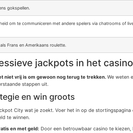
ens gokspellen.
kheid om te communiceren met andere spelers via chatrooms of liv
oals Frans en Amerikaans roulette.
ssieve jackpots in het casino
et niet vrij is om gewoon nog terug te trekken.
We weten ec
rstaande stappen uit.
ategie en win groots
ckpot City wat je zoekt. Voer het in op de stortingspagina
ld te winnen.
atis en met geld:
Door een betrouwbaar casino te kiezen, 