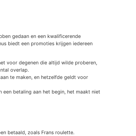
bben gedaan en een kwalificerende
us biedt een promoties krijgen iedereen
t voor degenen die altijd wilde proberen,
ntal overlap.
aan te maken, en hetzelfde geldt voor
een betaling aan het begin, het maakt niet
n betaald, zoals Frans roulette.