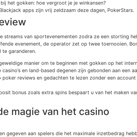
ij het gokken: hoe vergroot je je winkansen?
lackjack apps zijn vrij zeldzaam deze dagen, PokerStars.
Review
ve streams van sportevenementen zodra ze een storting he
ende evenement, de operator zet op twee toernooien. Bon
l te garanderen.
geweldige manier om te beginnen met gokken op het interne
e casino’s en land-based degenen zijn gebonden aan een aa
 poker reviews en gedachten te lezen zonder een account 
sit bonus zoals extra spins bespaart u van het maken van 
 de magie van het casino
een gegeven aan spelers die het maximale inzetbedrag hebbe