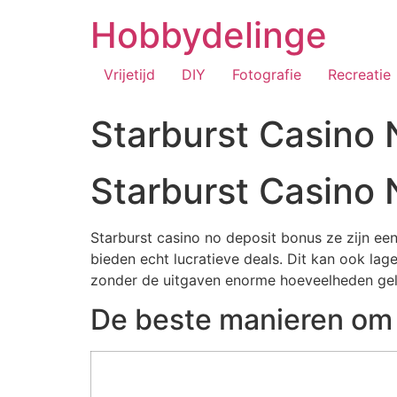
Hobbydelinge
Vrijetijd
DIY
Fotografie
Recreatie
Starburst Casino
Starburst Casino
Starburst casino no deposit bonus ze zijn een
bieden echt lucratieve deals. Dit kan ook lag
zonder de uitgaven enorme hoeveelheden gel
De beste manieren om 