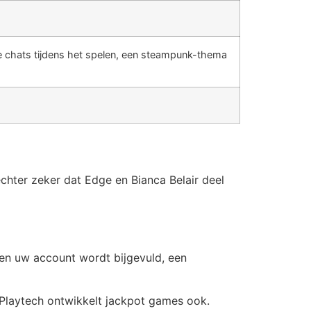
e chats tijdens het spelen, een steampunk-thema
hter zeker dat Edge en Bianca Belair deel
 en uw account wordt bijgevuld, een
Playtech ontwikkelt jackpot games ook.