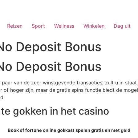
Reizen
Sport
Wellness
Winkelen
Dag uit
 No Deposit Bonus
 No Deposit Bonus
 paar van de zeer winstgevende transacties, zult u in staa
er of hoger zijn, maar de gratis spins functie biedt de mog
d.
te gokken in het casino
Book of fortune online gokkast spelen gratis en met geld