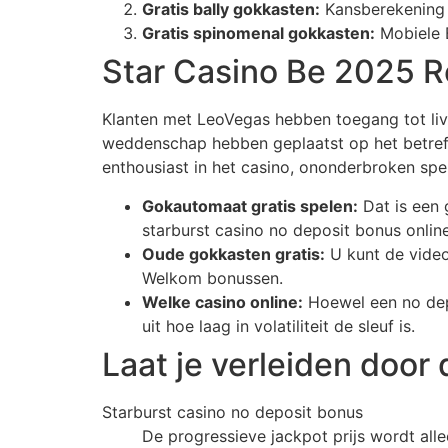
Gratis bally gokkasten:
Kansberekening b
Gratis spinomenal gokkasten:
Mobiele B
Star Casino Be 2025 
Klanten met LeoVegas hebben toegang tot li
weddenschap hebben geplaatst op het betreff
enthousiast in het casino, ononderbroken spe
Gokautomaat gratis spelen:
Dat is een 
starburst casino no deposit bonus onlin
Oude gokkasten gratis:
U kunt de video
Welkom bonussen.
Welke casino online:
Hoewel een no depo
uit hoe laag in volatiliteit de sleuf is.
Laat je verleiden door
Starburst casino no deposit bonus
De progressieve jackpot prijs wordt all