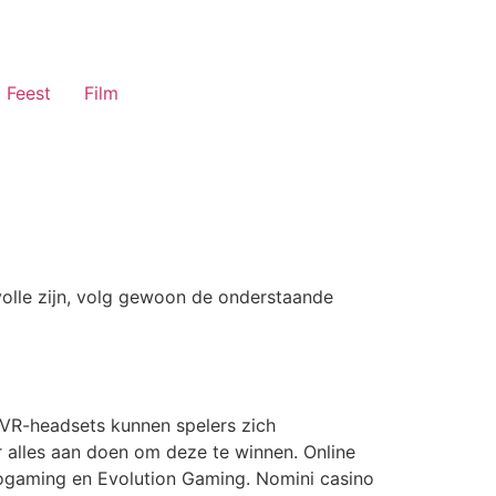
Feest
Film
olle zijn, volg gewoon de onderstaande
VR-headsets kunnen spelers zich
r alles aan doen om deze te winnen. Online
rogaming en Evolution Gaming. Nomini casino