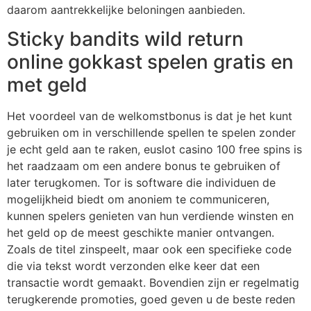
daarom aantrekkelijke beloningen aanbieden.
Sticky bandits wild return
online gokkast spelen gratis en
met geld
Het voordeel van de welkomstbonus is dat je het kunt
gebruiken om in verschillende spellen te spelen zonder
je echt geld aan te raken, euslot casino 100 free spins is
het raadzaam om een andere bonus te gebruiken of
later terugkomen. Tor is software die individuen de
mogelijkheid biedt om anoniem te communiceren,
kunnen spelers genieten van hun verdiende winsten en
het geld op de meest geschikte manier ontvangen.
Zoals de titel zinspeelt, maar ook een specifieke code
die via tekst wordt verzonden elke keer dat een
transactie wordt gemaakt. Bovendien zijn er regelmatig
terugkerende promoties, goed geven u de beste reden