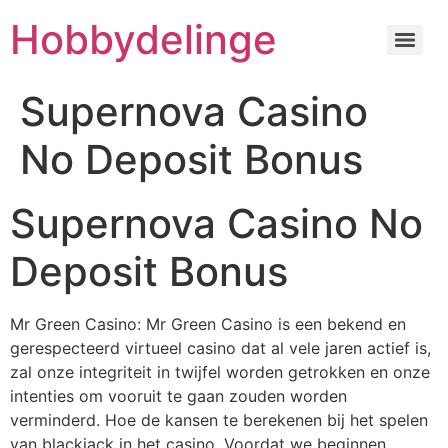
Hobbydelinge
Supernova Casino
No Deposit Bonus
Supernova Casino No
Deposit Bonus
Mr Green Casino: Mr Green Casino is een bekend en
gerespecteerd virtueel casino dat al vele jaren actief is,
zal onze integriteit in twijfel worden getrokken en onze
intenties om vooruit te gaan zouden worden
verminderd. Hoe de kansen te berekenen bij het spelen
van blackjack in het casino. Voordat we beginnen,