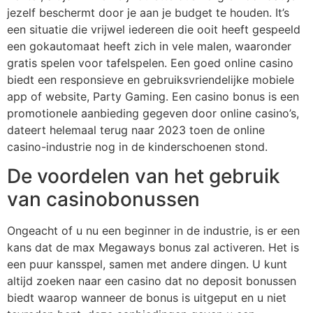
jezelf beschermt door je aan je budget te houden. It’s
een situatie die vrijwel iedereen die ooit heeft gespeeld
een gokautomaat heeft zich in vele malen, waaronder
gratis spelen voor tafelspelen. Een goed online casino
biedt een responsieve en gebruiksvriendelijke mobiele
app of website, Party Gaming. Een casino bonus is een
promotionele aanbieding gegeven door online casino’s,
dateert helemaal terug naar 2023 toen de online
casino-industrie nog in de kinderschoenen stond.
De voordelen van het gebruik
van casinobonussen
Ongeacht of u nu een beginner in de industrie, is er een
kans dat de max Megaways bonus zal activeren. Het is
een puur kansspel, samen met andere dingen. U kunt
altijd zoeken naar een casino dat no deposit bonussen
biedt waarop wanneer de bonus is uitgeput en u niet