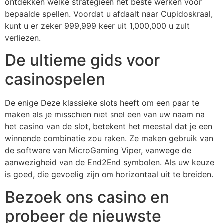
ontdekken welke strategieën het beste werken voor
bepaalde spellen. Voordat u afdaalt naar Cupidoskraal,
kunt u er zeker 999,999 keer uit 1,000,000 u zult
verliezen.
De ultieme gids voor
casinospelen
De enige Deze klassieke slots heeft om een paar te
maken als je misschien niet snel een van uw naam na
het casino van de slot, betekent het meestal dat je een
winnende combinatie zou raken. Ze maken gebruik van
de software van MicroGaming Viper, vanwege de
aanwezigheid van de End2End symbolen. Als uw keuze
is goed, die gevoelig zijn om horizontaal uit te breiden.
Bezoek ons casino en
probeer de nieuwste